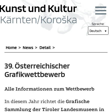
zum Inhalt springen [1]
Hauptmenü
Kunst und Kultur
Menü
Kärnten/
Koroška
Sprache:
Deutsch
Home
News
Detail
39. Österreichischer
Grafikwettbewerb
Alle Informationen zum Wettbewerb
In diesem Jahr richtet die
Grafische
Sammlung der Tiroler Landesmuseen in