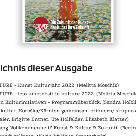
ichnis dieser Ausgabe
UTURE
- Kunst Kulturjahr 2022. (Melitta Moschik)
UTURE
-
leto umetnosti in kulture 2022.
(Melitta Moschik
ten Kulturinitiativen - Programmüberblick. (Sandra Hölbl
.kultur.
Koroška
/Kärnten gemeinsam erinnern/
skupno 
er, Brigitte Entner, Ute Holfelder, Elisabeth Klatzer)
ang Vollkommenheit? Kunst & Kultur & Zukunft. (Bertra