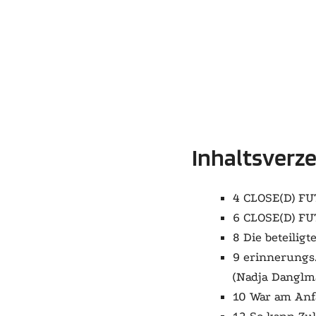
Inhaltsverze
4
CLOSE(D) F
6
CLOSE(D) F
8 Die beteilig
9 erinnerungs
(Nadja Danglmai
10 War am Anf