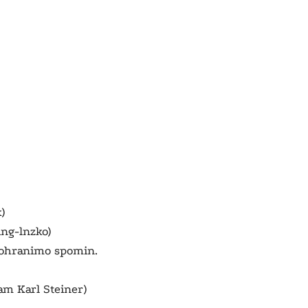
)
ing-lnzko)
ohranimo spomin.
m Karl Steiner)