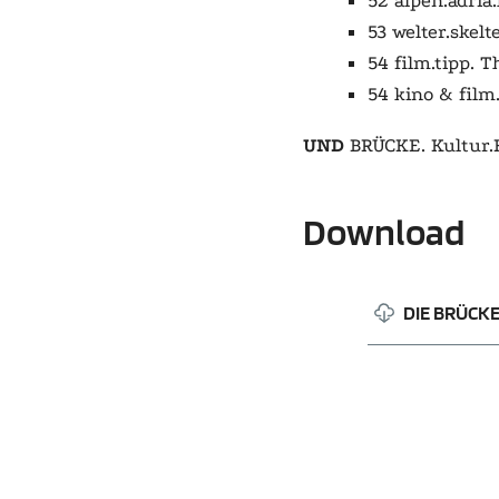
52 alpen.adria
53 welter.skelt
54 film.tipp.
Th
54 kino & film.
UND
BRÜCKE. Kultur.
Download
DIE BRÜCKE 