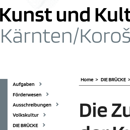
zum Inhalt springen [1]
zum Hauptmenü springen [2]
zu
Kunst und Kul
Kärnten/
Koro
Home
DIE BRÜCKE
Aufgaben
Förderwesen
Die Z
Ausschreibungen
Volkskultur
DIE BRÜCKE