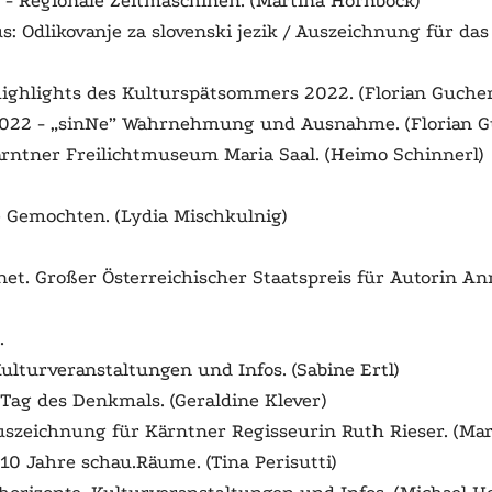
 - Regionale Zeitmaschinen. (Martina Hornböck)
us:
Odlikovanje za slovenski jezik
/ Auszeichnung für das
ghlights des Kulturspätsommers 2022. (Florian Gucher
2022 - „sinNe” Wahrnehmung und Ausnahme. (Florian G
ärntner Freilichtmuseum Maria Saal. (Heimo Schinnerl)
ie Gemochten. (Lydia Mischkulnig)
net. Großer Österreichischer Staatspreis für Autorin An
.
Kulturveranstaltungen und Infos. (Sabine Ertl)
. Tag des Denkmals. (Geraldine Klever)
Auszeichnung für Kärntner Regisseurin Ruth Rieser. (Ma
. 10 Jahre schau.Räume. (Tina Perisutti)