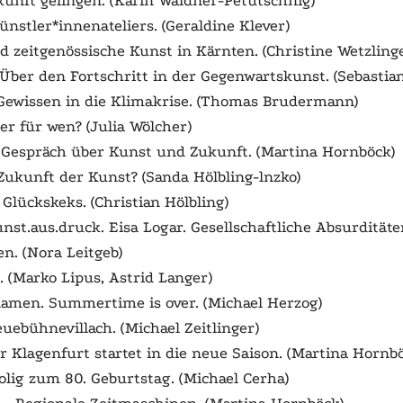
unft gelingen. (Karin Waldner-Petutschnig)
ünstler*innenateliers. (Geraldine Klever)
 zeitgenössische Kunst in Kärnten. (Christine Wetzling
 Über den Fortschritt in der Gegenwartskunst. (Sebastia
Gewissen in die Klimakrise. (Thomas Brudermann)
er für wen? (Julia Wölcher)
. Gespräch über Kunst und Zukunft. (Martina Hornböck)
Zukunft der Kunst? (Sanda Hölbling-lnzko)
 Glückskeks. (Christian Hölbling)
unst.aus.druck. Eisa Logar. Gesellschaftliche Absurdität
en. (Nora Leitgeb)
n. (Marko Lipus, Astrid Langer)
.namen.
Summertime is over.
(Michael Herzog)
uebühnevillach. (Michael Zeitlinger)
r Klagenfurt startet in die neue Saison. (Martina Hornb
olig zum 80. Geburtstag. (Michael Cerha)