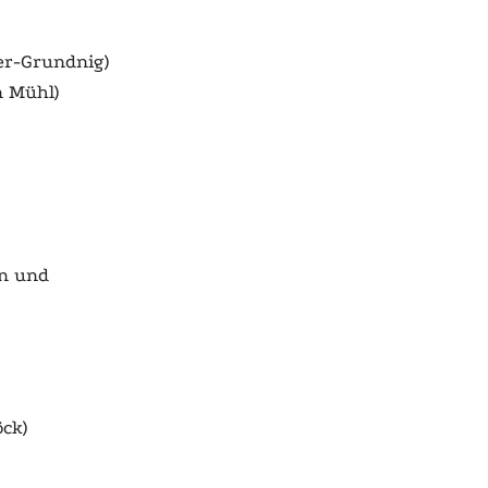
er-Grundnig)
n Mühl)
en und
öck)