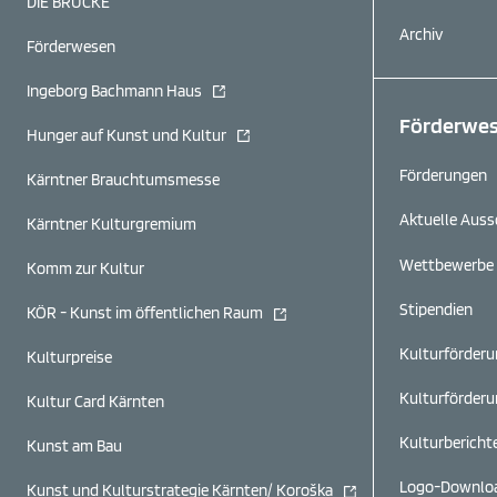
DIE BRÜCKE
Archiv
Förderwesen
(öffnet in neuem Fenster)
Ingeborg Bachmann Haus
Förderwe
(öffnet in neuem Fenster)
Hunger auf Kunst und Kultur
Förderungen
Kärntner Brauchtumsmesse
Aktuelle Aus
Kärntner Kulturgremium
Wettbewerbe 
Komm zur Kultur
Stipendien
(öffnet in neuem Fenster)
KÖR - Kunst im öffentlichen Raum
Kulturförder
Kulturpreise
Kulturförderun
Kultur Card Kärnten
Kulturbericht
Kunst am Bau
Logo-Downlo
(öffnet in neuem Fenste
Kunst und Kulturstrategie Kärnten/ Koroška