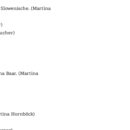
 Slowenische. (Martina
)
ucher)
na Baar. (Martina
rtina Hornböck)