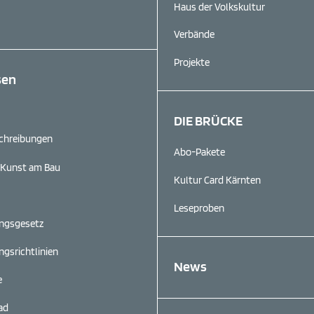
Haus der Volkskultur
Verbände
Projekte
sen
DIE BRÜCKE
schreibungen
Abo-Pakete
Kunst am Bau
Kultur Card Kärnten
Leseproben
ungsgesetz
gs­richtlinien
News
e
ad
r)