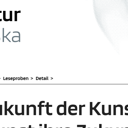
r Suche springen [3]
tur
ška
Leseproben
Detail
ukunft der Kuns