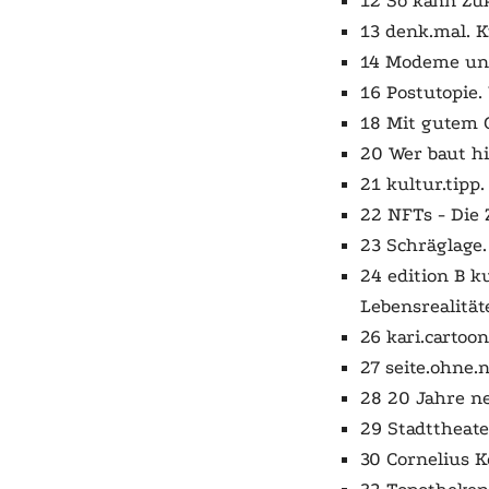
12 So kann Zuk
13 denk.mal. K
14 Modeme und
16 Postutopie.
18 Mit gutem 
20 Wer baut hi
21 kultur.tipp
22 NFTs - Die 
23 Schräglage.
24 edition B k
Lebensrealität
26 kari.cartoo
27 seite.ohne
28 20 Jahre ne
29 Stadttheate
30 Cornelius K