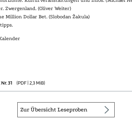
.horizonte. Kulturveranstaltungen und Infos. (Michael H
er. Zwergenland. (Oliver Weiter)
e Million Dollar Bet
. (Slobodan Žakula)
tipps.
Kalender
Nr. 31
(PDF | 2,3 MiB)
Zur Übersicht Leseproben