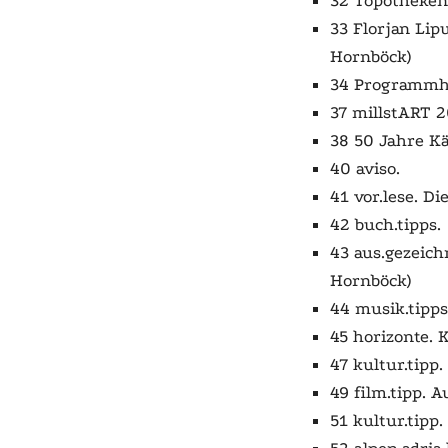
32 Topotheken
33 Florjan Lip
Hornböck)
34 Programmhi
37 millstART 
38 50 Jahre K
40 aviso.
41 vor.lese. D
42 buch.tipps.
43 aus.gezeich
Hornböck)
44 musik.tipps
45 horizonte. 
47 kultur.tipp
49 film.tipp. 
51 kultur.tipp