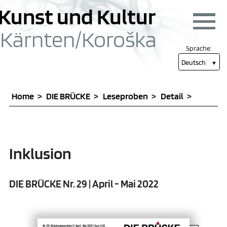
zum Inhalt springen [1]
Hauptmenü
Kunst und Kultur
Menü
Kärnten/
Koroška
Sprache:
Deutsch
Home
DIE BRÜCKE
Leseproben
Detail
Inklusion
DIE BRÜCKE Nr. 29 | April - Mai 2022