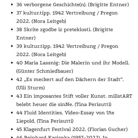
36 verborgene Geschichte(n). (Brigitte Entner)
37 kultur.tipp. 1942 Vertreibung /
Pregon
2022. (Nora Leitgeb)
38
Skrite zgodbe iz preteklosti.
(Brigitte
Entner)
39 kultur.tipp. 1942 Vertreibung / Pregon
2022. (Nora Leitgeb)
40 Maria Lassnig: Die Malerin und ihr Modell.
(Günter Schmiedbauer)
42 „Es meckert auf den Dächern der Stadt”.
(Ulli Sturm)
43 Ein imposantes Stift voller Kunst. millstART
belebt heuer die sinNe. (Tina Perisutti)
44 Fluid Identities. Video-Essay von Ute
Liepold. (Tina Perisutti)
45 Klagenfurt Festival 2022. (Florian Gucher)
46 Reinhard Kacianka (1957–2022). In