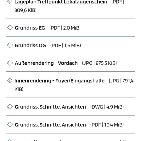
Lageplan Treffpunkt Lokalaugenschein
(
PDF
|
309,6 KiB)
Grundriss EG
(
PDF
| 2,0 MiB)
Grundriss OG
(
PDF
| 1,6 MiB)
Außenrendering - Vordach
(
JPG
| 875,5 KiB)
Innenrendering - Foyer/Eingangshalle
(
JPG
| 791,4
KiB)
Grundriss, Schnitte, Ansichten
(
DWG
| 4,9 MiB)
Grundriss, Schnitte, Ansichten
(
PDF
| 10,4 MiB)