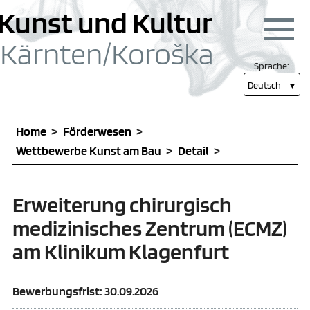
zum Inhalt springen [1]
Hauptmenü
Kunst und Kultur
Menü
Kärnten/
Koroška
Sprache:
Deutsch
Home
Förderwesen
Wettbewerbe Kunst am Bau
Detail
Erweiterung chirurgisch
medizinisches Zentrum (ECMZ)
am Klinikum Klagenfurt
Bewerbungsfrist: 30.09.2026