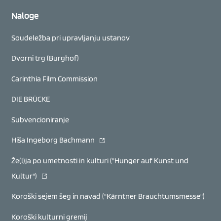
Naloge
Soudeležba pri upravljanju ustanov
Dvorni trg (Burghof)
Carinthia Film Commission
DIE BRÜCKE
Subvencioniranje
(se odpre v novem oknu)
Hiša Ingeborg Bachmann
Že(l)ja po umetnosti in kulturi ("Hunger auf Kunst und
(se odpre v novem oknu)
Kultur")
Koroški sejem šeg in navad ("Kärntner Brauchtumsmesse")
Koroški kulturni gremij