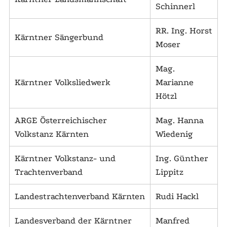
Schinnerl
RR. Ing. Horst
Kärntner Sängerbund
Moser
Mag.
Kärntner Volksliedwerk
Marianne
Hötzl
ARGE Österreichischer
Mag. Hanna
Volkstanz Kärnten
Wiedenig
Kärntner Volkstanz- und
Ing. Günther
Trachtenverband
Lippitz
Landestrachtenverband Kärnten
Rudi Hackl
Landesverband der Kärntner
Manfred