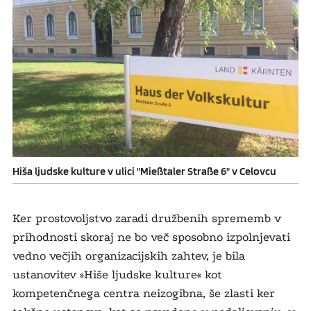
Hiša ljudske kulture v ulici "Mießtaler Straße 6" v Celovcu
Ker prostovoljstvo zaradi družbenih sprememb v
prihodnosti skoraj ne bo več sposobno izpolnjevati
vedno večjih organizacijskih zahtev, je bila
ustanovitev »Hiše ljudske kulture« kot
kompetenčnega centra neizogibna, še zlasti ker