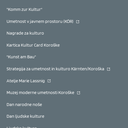
"Komm zur Kultur"
(se odpre v novem oknu)
Umetnost v javnem prostoru (KÖR)
Nagrade za kulturo
Kartica Kultur Card Koroške
"Kunst am Bau"
(se odpre v
Strategija za umetnost in kulturo Kärnten/Koroška
(se odpre v novem oknu)
Atelje Marie Lassnig
(se odpre v novem oknu)
Muzej moderne umetnosti Koroške
Dan narodne noše
Dan ljudske kulture