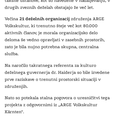
takšne ustanove, kot so navedene v nadaljevanju, v
drugih zveznih deželah obstajajo že več let.
Večina
21 deželnih organizacij
združenja ARGE
Volkskultur, ki trenutno šteje več kot 80.000
aktivnih članov, je morala organizacijsko delo
deloma še vedno opravljati v zasebnih prostorih,
zato je bila nujno potrebna skupna, centralna
služba.
Na naročilo takratnega referenta za kulturo
deželnega guvernerja dr. Haiderja so bile izvedene
prve raziskave o trenutni prostorski situaciji v
združenjih.
Nato so potekala stalna pogovora o uresničitvi tega
projekta z odgovornimi iz „ARGE Volkskultur
Kärnten“.