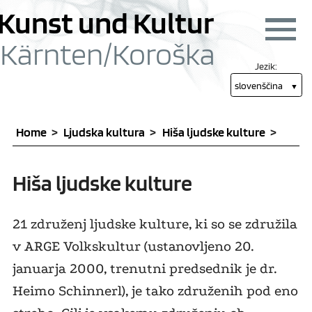
Skoči na vsebino [1]
Skoči na glavni meni
Kunst und Kultur
Navigac
Kärnten/
Koroška
Jezik:
slovenščina
Home
Ljudska kultura
Hiša ljudske kulture
Hiša ljudske kulture
21 združenj ljudske kulture, ki so se združila
v ARGE Volkskultur (ustanovljeno 20.
januarja 2000, trenutni predsednik je dr.
Heimo Schinnerl), je tako združenih pod eno