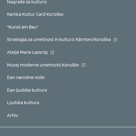
Nagrade za kulturo
Kartica Kultur Card Koroške
"Kunst am Bau"
(se odpre v
Strategija za umetnost in kulturo Kärnten/Koroška
(se odpre v novem oknu)
Atelje Marie Lassnig
(se odpre v novem oknu)
Muzej moderne umetnosti Koroške
Dan narodne noše
Dan ljudske kulture
Ljudska kultura
Arhiv