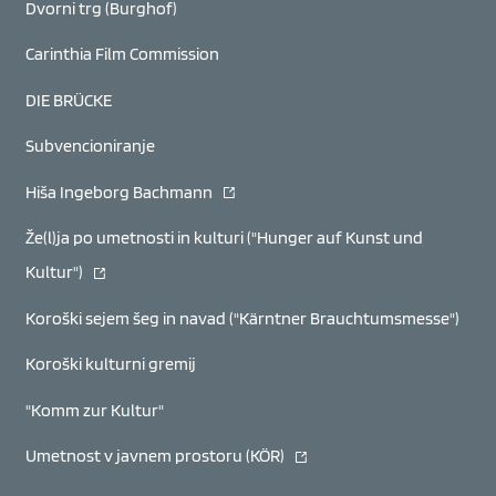
Dvorni trg (Burghof)
Carinthia Film Commission
DIE BRÜCKE
Subvencioniranje
(se odpre v novem oknu)
Hiša Ingeborg Bachmann
Že(l)ja po umetnosti in kulturi ("Hunger auf Kunst und
(se odpre v novem oknu)
Kultur")
Koroški sejem šeg in navad ("Kärntner Brauchtumsmesse")
Koroški kulturni gremij
"Komm zur Kultur"
(se odpre v novem oknu)
Umetnost v javnem prostoru (KÖR)