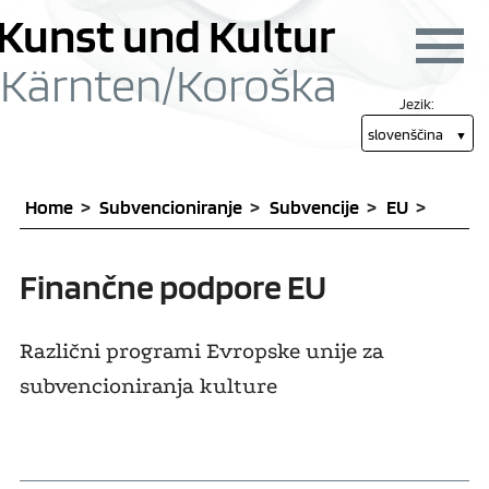
Skoči na vsebino [1]
Skoči na glavni meni
Kunst und Kultur
Navigac
Kärnten/
Koroška
Jezik:
slovenščina
Home
Subvencioniranje
Subvencije
EU
Finančne podpore EU
Različni programi Evropske unije za
subvencioniranja kulture