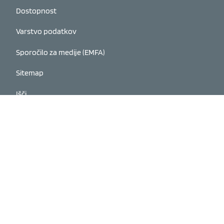
Dostopnost
Varstvo podatkov
Sporočilo za medije (EMFA)
Sitemap
Išči
Spremeni nastavitve piškotkov
Umetnost in kultura Koroške na socialnih omrežjih
Facebook
Instagram