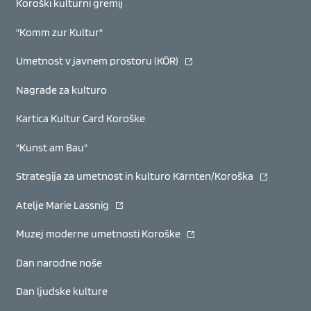
Koroški kulturni gremij
"Komm zur Kultur"
(se odpre v novem oknu)
Umetnost v javnem prostoru (KÖR)
Nagrade za kulturo
Kartica Kultur Card Koroške
"Kunst am Bau"
(se odpre v
Strategija za umetnost in kulturo Kärnten/Koroška
(se odpre v novem oknu)
Atelje Marie Lassnig
(se odpre v novem oknu)
Muzej moderne umetnosti Koroške
Dan narodne noše
Dan ljudske kulture