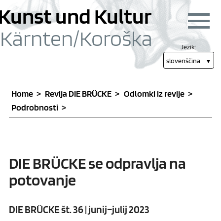
Skoči na vsebino [1]
Skoči na glavni meni
Kunst und Kultur
Navigac
Kärnten/
Koroška
Jezik:
slovenščina
Home
Revija DIE BRÜCKE
Odlomki iz revije
Podrobnosti
DIE BRÜCKE se odpravlja na
potovanje
DIE BRÜCKE št. 36 | junij–julij 2023