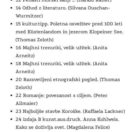
14 Odhod z literaturo. (Silvana Ouschan-
Wurmitzer)
15 kultur.tipp. Poletna osvežitev pred 100 leti
med Küstenlandom in jezerom Klopeiner See.
(Thomas Zeloth)
16 Majhni trenutki, velik užitek. (Anita
Arneitz)
18
Majhni trenutki, velik užitek.
(Anita
Arneitz)
20 Razsvetljeni etnografski pogled. (Thomas
Zeloth)
22 Romanje: povezanost s ciljem. (Peter
Allmaier)
23 Najboljše stavbe Koroške. (Raffaela Lackner)
24 izdaja B kunst.aus.druck. Anna Kohlweis.
Kako se doživlja svet. (Magdalena Felice)