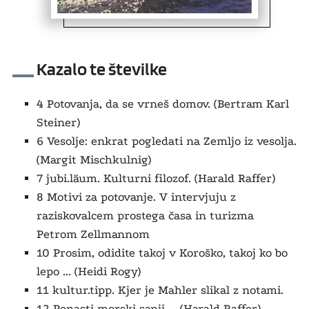
Kazalo te številke
4 Potovanja, da se vrneš domov. (Bertram Karl
Steiner)
6 Vesolje: enkrat pogledati na Zemljo iz vesolja.
(Margit Mischkulnig)
7 jubi.läum. Kulturni filozof. (Harald Raffer)
8 Motivi za potovanje. V intervjuju z
raziskovalcem prostega časa in turizma
Petrom Zellmannom
10 Prosim, odidite takoj v Koroško, takoj ko bo
lepo ... (Heidi Rogy)
11 kultur.tipp. Kjer je Mahler slikal z notami.
12 Penasti morski sanji ... (Harald Raffer)