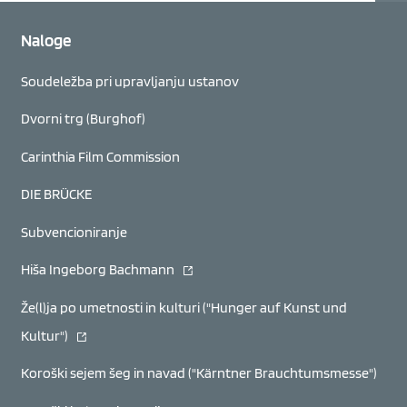
Naloge
Soudeležba pri upravljanju ustanov
Dvorni trg (Burghof)
Carinthia Film Commission
DIE BRÜCKE
Subvencioniranje
(se odpre v novem oknu)
Hiša Ingeborg Bachmann
Že(l)ja po umetnosti in kulturi ("Hunger auf Kunst und
(se odpre v novem oknu)
Kultur")
Koroški sejem šeg in navad ("Kärntner Brauchtumsmesse")