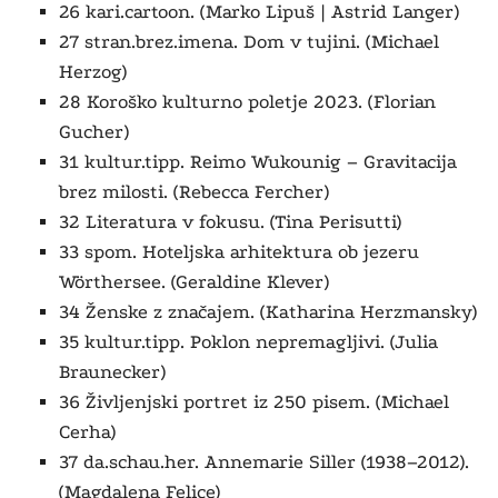
26 kari.cartoon. (Marko Lipuš | Astrid Langer)
27 stran.brez.imena. Dom v tujini. (Michael
Herzog)
28 Koroško kulturno poletje 2023. (Florian
Gucher)
31 kultur.tipp. Reimo Wukounig – Gravitacija
brez milosti. (Rebecca Fercher)
32 Literatura v fokusu. (Tina Perisutti)
33 spom. Hoteljska arhitektura ob jezeru
Wörthersee. (Geraldine Klever)
34 Ženske z značajem. (Katharina Herzmansky)
35 kultur.tipp. Poklon nepremagljivi. (Julia
Braunecker)
36 Življenjski portret iz 250 pisem. (Michael
Cerha)
37 da.schau.her. Annemarie Siller (1938–2012).
(Magdalena Felice)