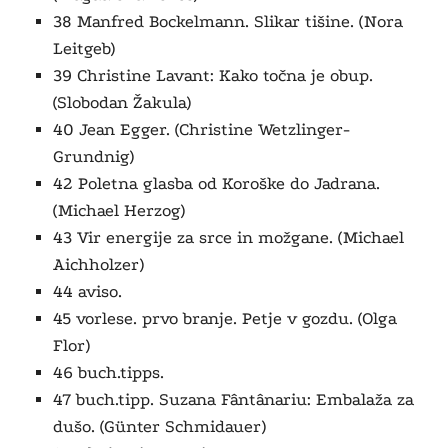
38 Manfred Bockelmann. Slikar tišine. (Nora
Leitgeb)
39 Christine Lavant: Kako točna je obup.
(Slobodan Žakula)
40 Jean Egger. (Christine Wetzlinger-
Grundnig)
42 Poletna glasba od Koroške do Jadrana.
(Michael Herzog)
43 Vir energije za srce in možgane. (Michael
Aichholzer)
44 aviso.
45 vorlese.
prvo branje.
Petje v gozdu. (Olga
Flor)
46 buch.tipps.
47 buch.tipp. Suzana Fântânariu: Embalaža za
dušo. (Günter Schmidauer)