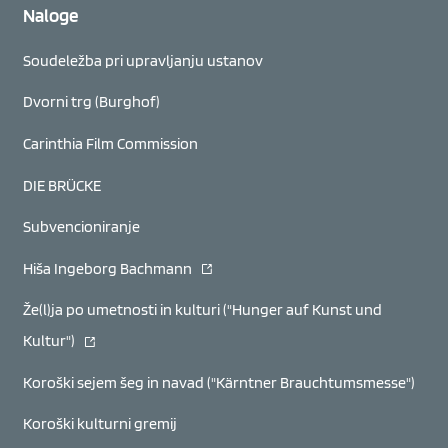
Naloge
Soudeležba pri upravljanju ustanov
Dvorni trg (Burghof)
Carinthia Film Commission
DIE BRÜCKE
Subvencioniranje
(se odpre v novem oknu)
Hiša Ingeborg Bachmann
Že(l)ja po umetnosti in kulturi ("Hunger auf Kunst und
(se odpre v novem oknu)
Kultur")
Koroški sejem šeg in navad ("Kärntner Brauchtumsmesse")
Koroški kulturni gremij