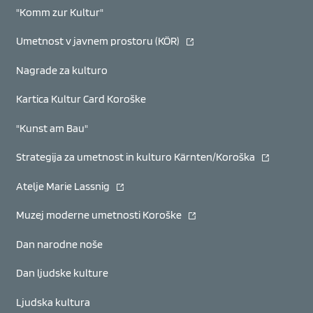
"Komm zur Kultur"
(se odpre v novem oknu)
Umetnost v javnem prostoru (KÖR)
Nagrade za kulturo
Kartica Kultur Card Koroške
"Kunst am Bau"
(se odpre v
Strategija za umetnost in kulturo Kärnten/Koroška
(se odpre v novem oknu)
Atelje Marie Lassnig
(se odpre v novem oknu)
Muzej moderne umetnosti Koroške
Dan narodne noše
Dan ljudske kulture
Ljudska kultura