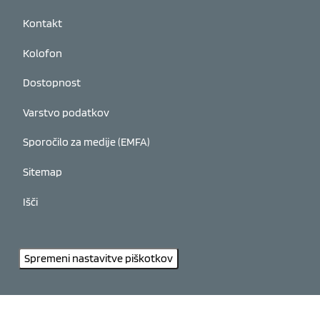
Kontakt
Kolofon
Dostopnost
Varstvo podatkov
Sporočilo za medije (EMFA)
Sitemap
Išči
Spremeni nastavitve piškotkov
Umetnost in kultura Koroške na socialnih omrežjih