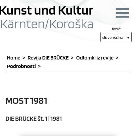
Skoči na vsebino [1]
Skoči na glavni meni
Kunst und Kultur
Navigac
Kärnten/
Koroška
Jezik:
slovenščina
Home
Revija DIE BRÜCKE
Odlomki iz revije
Podrobnosti
MOST 1981
DIE BRÜCKE št. 1 | 1981