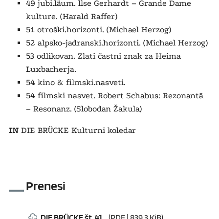
49 jubi.läum. llse Gerhardt – Grande Dame
kulture. (Harald Raffer)
51 otroški.horizonti. (Michael Herzog)
52 alpsko-jadranski.horizonti. (Michael Herzog)
53 odlikovan. Zlati častni znak za Heima
Luxbacherja.
54 kino & filmski.nasveti.
54 filmski nasvet. Robert Schabus: Rezonantä
– Resonanz. (Slobodan Žakula)
IN
DIE BRÜCKE Kulturni koledar
Prenesi
DIE BRÜCKE št. 41
(PDF | 839.3 KiB)