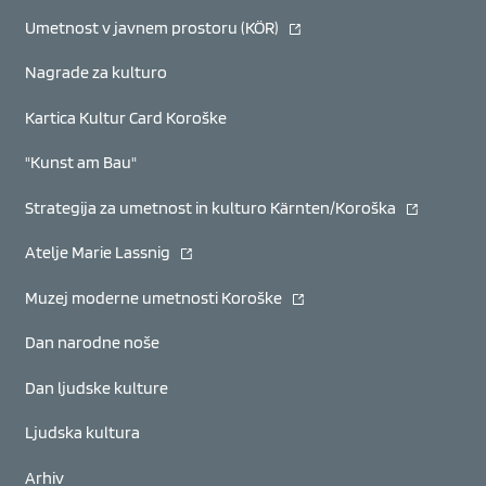
(se odpre v novem oknu)
Umetnost v javnem prostoru (KÖR)
Nagrade za kulturo
Kartica Kultur Card Koroške
"Kunst am Bau"
(se odpre v
Strategija za umetnost in kulturo Kärnten/Koroška
(se odpre v novem oknu)
Atelje Marie Lassnig
(se odpre v novem oknu)
Muzej moderne umetnosti Koroške
Dan narodne noše
Dan ljudske kulture
Ljudska kultura
Arhiv