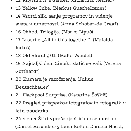
12
Rhythm is a dancer
. (Christina Werner)
13
Yellow Cube.
(Markus Guschelbauer)
14 Vzorci slik, sanje programov in videnje
sveta v umetnosti. (Anna Schober-de Graaf)
16 Obhod. Trilogija. (Marko Lipuš)
17 Iz serije „
All in this together
”. (Mafalda
Rakoš)
18 Old Skuul #01. (Malte Wandel)
19 Najdaljši dan. Zimski zlatič se vali. (Verena
Gotthardt)
20 Kumara je razočaranje. (Julius
Deutschbauer)
21
Blackpool Surprise.
(Katarina Šoškič)
22 Pregled prispevkov fotografov in fotografk v
letu poudarka.
24 4 za 4 Štiri vprašanja štirim osebnostim.
(Daniel Hosenberg, Lena Kolter, Daniela Hackl,