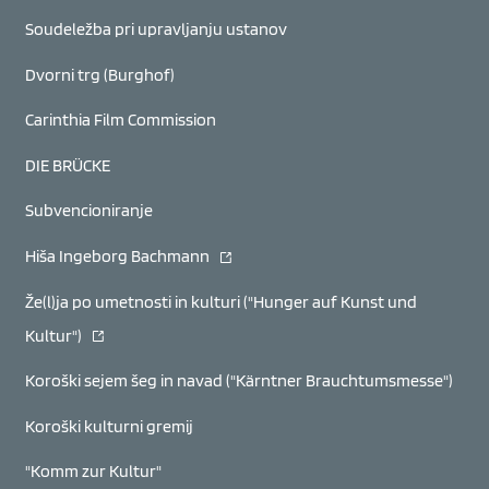
Soudeležba pri upravljanju ustanov
Dvorni trg (Burghof)
Carinthia Film Commission
DIE BRÜCKE
Subvencioniranje
(se odpre v novem oknu)
Hiša Ingeborg Bachmann
Že(l)ja po umetnosti in kulturi ("Hunger auf Kunst und
(se odpre v novem oknu)
Kultur")
Koroški sejem šeg in navad ("Kärntner Brauchtumsmesse")
Koroški kulturni gremij
"Komm zur Kultur"