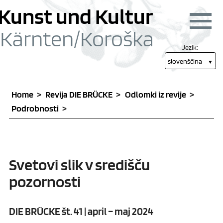
Skoči na vsebino [1]
Skoči na glavni meni
Kunst und Kultur
Navigac
Kärnten/
Koroška
Jezik:
slovenščina
Home
Revija DIE BRÜCKE
Odlomki iz revije
Podrobnosti
Svetovi slik v središču
pozornosti
DIE BRÜCKE št. 41 | april – maj 2024