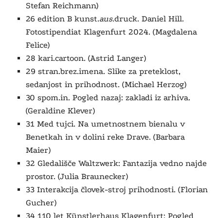
Stefan Reichmann)
26 edition B kunst.
aus.
druck. Daniel Hill.
Fotostipendiat Klagenfurt 2024. (Magdalena
Felice)
28 kari.cartoon. (Astrid Langer)
29 stran.brez.imena. Slike za preteklost,
sedanjost in prihodnost. (Michael Herzog)
30 spom.in. Pogled nazaj: zakladi iz arhiva.
(Geraldine Klever)
31 Med tujci. Na umetnostnem bienalu v
Benetkah in v dolini reke Drave. (Barbara
Maier)
32 Gledališče Waltzwerk: Fantazija vedno najde
prostor. (Julia Braunecker)
33 Interakcija človek-stroj prihodnosti. (Florian
Gucher)
34 110 let Künstlerhaus Klagenfurt: Pogled