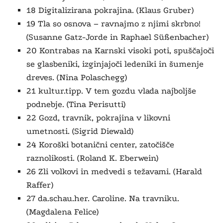
18 Digitalizirana pokrajina. (Klaus Gruber)
19 Tla so osnova – ravnajmo z njimi skrbno!
(Susanne Gatz-Jorde in Raphael Süßenbacher)
20 Kontrabas na Karnski visoki poti, spuščajoči
se glasbeniki, izginjajoči ledeniki in šumenje
dreves. (Nina Polaschegg)
21 kultur.tipp. V tem gozdu vlada najboljše
podnebje. (Tina Perisutti)
22 Gozd, travnik, pokrajina v likovni
umetnosti. (Sigrid Diewald)
24 Koroški botanični center, zatočišče
raznolikosti. (Roland K. Eberwein)
26 Zli volkovi in medvedi s težavami. (Harald
Raffer)
27 da.schau.her. Caroline. Na travniku.
(Magdalena Felice)