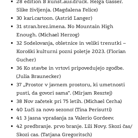
28 edition B kunst.
aus.
druck. Helga Gasser.
Slike življenja. (Magdalena Felice)
30 kari.cartoon. (Astrid Langer)
31 stran.brez.imena.
No Mountain High
Enough
. (Michael Herzog)
32 Sodelovanja, obletnice in veliki trenutki –
Koroški kulturni pozni poletje 2023. (Florian
Gucher)
36 Ko stavbe in vrtovi pripovedujejo zgodbe.
(Julia Braunecker)
37 „Prostor v javnem prostoru, ki umetnosti
pusti, da govori sama”. (Mirjam Resztej)
38 Nov začetek pri 75 letih. (Michael Cerha)
40 Luči za novo sezono! (Tina Perisutti)
41 3 jasna vprašanja za Valerio Gordeev.
42 predbranje.
prvo branje.
Lili Novy. Skozi čas/
Skozi cas.
(Tatjana Gregoritsch)