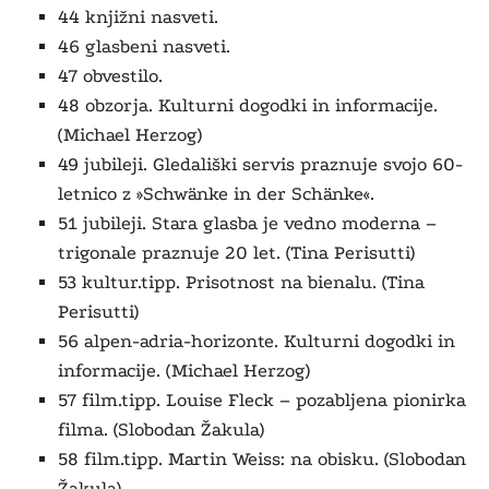
44 knjižni nasveti.
46 glasbeni nasveti.
47 obvestilo.
48 obzorja. Kulturni dogodki in informacije.
(Michael Herzog)
49 jubileji. Gledališki servis praznuje svojo 60-
letnico z »Schwänke in der Schänke«.
51 jubileji. Stara glasba je vedno moderna –
trigonale praznuje 20 let. (Tina Perisutti)
53 kultur.tipp. Prisotnost na bienalu. (Tina
Perisutti)
56 alpen-adria-horizonte. Kulturni dogodki in
informacije. (Michael Herzog)
57 film.tipp. Louise Fleck – pozabljena pionirka
filma. (Slobodan Žakula)
58 film.tipp. Martin Weiss: na obisku. (Slobodan
Žakula)