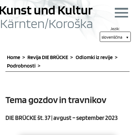
Skoči na vsebino [1]
Skoči na glavni meni
Kunst und Kultur
Navigac
Kärnten/
Koroška
Jezik:
slovenščina
Home
Revija DIE BRÜCKE
Odlomki iz revije
Podrobnosti
Tema gozdov in travnikov
DIE BRÜCKE št. 37 | avgust – september 2023