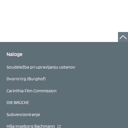
Naloge
Soudeležba pri upravljanju ustanov
Dvorni trg (Burghof)
Carinthia Film Commission
DIE BRÜCKE
Subvencioniranje
(se odpre v novem oknu)
Hiša Ingeborg Bachmann