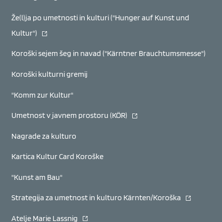
Že(l)ja po umetnosti in kulturi ("Hunger auf Kunst und
(se odpre v novem oknu)
Kultur")
Koroški sejem šeg in navad ("Kärntner Brauchtumsmesse")
Koroški kulturni gremij
"Komm zur Kultur"
(se odpre v novem oknu)
Umetnost v javnem prostoru (KÖR)
Nagrade za kulturo
Kartica Kultur Card Koroške
"Kunst am Bau"
(se odpre v
Strategija za umetnost in kulturo Kärnten/Koroška
(se odpre v novem oknu)
Atelje Marie Lassnig