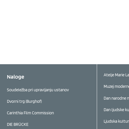
Atelje Marie L
Naloge
Muzej modern
Soudeležba pri upravljanju ustanov
Dan narodne 
Dvorni trg (Burghof)
Dan ljudske ku
Carinthia Film Commission
Ljudska kultu
DIE BRÜCKE