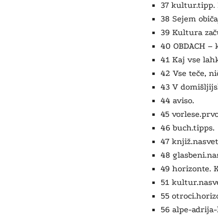
37 kultur.tip
38 Sejem običa
39 Kultura zač
40 OBDACH – ko
41 Kaj vse lahk
42 Vse teče, ni
43 V domišljij
44 aviso.
45 vorlese.
prvo
46 buch.tipps.
47 knjiž.nasve
48 glasbeni.na
49 horizonte. 
51 kultur.nasv
55 otroci.horiz
56 alpe-adrija