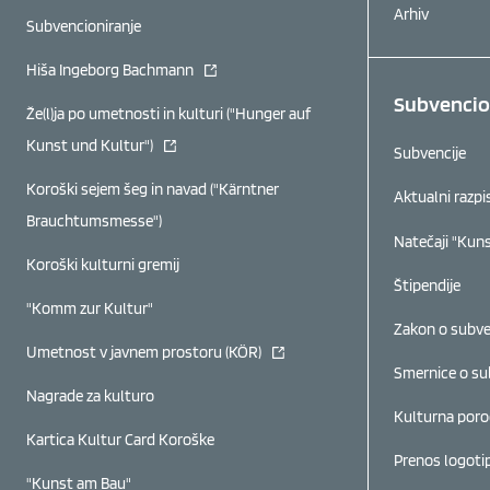
Arhiv
Subvencioniranje
(se odpre v novem oknu)
Hiša Ingeborg Bachmann
Subvencio
Že(l)ja po umetnosti in kulturi ("Hunger auf
(se odpre v novem oknu)
Kunst und Kultur")
Subvencije
Koroški sejem šeg in navad ("Kärntner
Aktualni razpi
Brauchtumsmesse")
Natečaji "Kun
Koroški kulturni gremij
Štipendije
"Komm zur Kultur"
Zakon o subve
(se odpre v novem oknu)
Umetnost v javnem prostoru (KÖR)
Smernice o su
Nagrade za kulturo
Kulturna poro
Kartica Kultur Card Koroške
Prenos logoti
"Kunst am Bau"