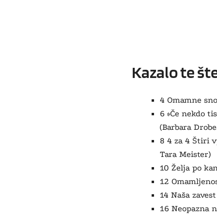
Kazalo te št
4 Omamne snovi
6 »Če nekdo tist
(Barbara Drobe
8 4 za 4 Štiri
Tara Meister)
10 Želja po kan
12 Omamljenost
14 Naša zavest
16 Neopazna ne