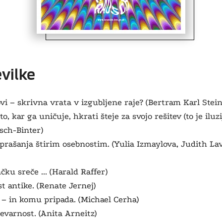
evilke
 – skrivna vrata v izgubljene raje? (Bertram Karl Stein
o, kar ga uničuje, hkrati šteje za svojo rešitev (to je iluzij
sch-Binter)
 vprašanja štirim osebnostim. (Yulia Izmaylova, Judith Lav
čku sreče ... (Harald Raffer)
 antike. (Renate Jernej)
 – in komu pripada. (Michael Cerha)
varnost. (Anita Arneitz)