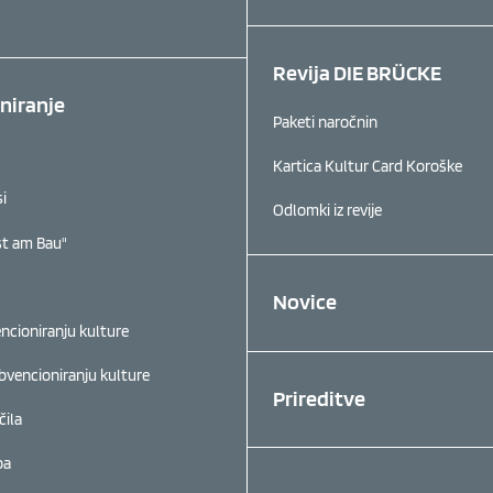
Revija DIE BRÜCKE
niranje
Paketi naročnin
Kartica Kultur Card Koroške
si
Odlomki iz revije
st am Bau"
Novice
ncioniranju kulture
bvencioniranju kulture
Prireditve
čila
pa