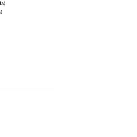
la)
)