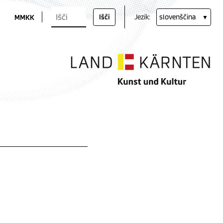
Iskalni pojmi
Muzej moderne umetnosti Koroške (se odpre v novem oknu)
MMKK
Išči
Jezik:
slovenščina