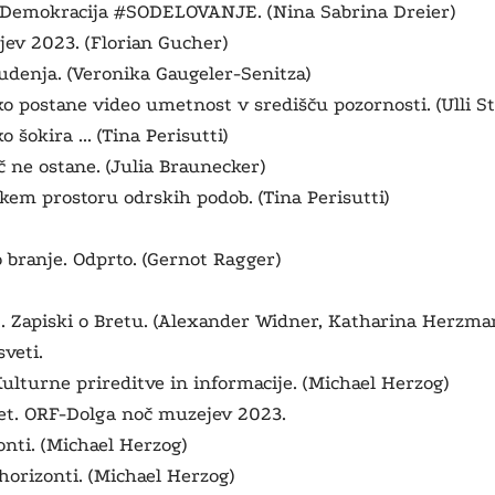
p. Demokracija #SODELOVANJE. (Nina Sabrina Dreier)
jev 2023. (Florian Gucher)
udenja. (Veronika Gaugeler-Senitza)
 postane video umetnost v središču pozornosti. (Ulli S
o šokira ... (Tina Perisutti)
č ne ostane. (Julia Braunecker)
skem prostoru odrskih podob. (Tina Perisutti)
 branje.
Odprto. (Gernot Ragger)
t. Zapiski o Bretu. (Alexander Widner, Katharina Herzma
sveti.
Kulturne prireditve in informacije. (Michael Herzog)
et. ORF-Dolga noč muzejev 2023.
onti. (Michael Herzog)
-horizonti. (Michael Herzog)