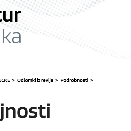
nje [3]
tur
ška
RÜCKE
Odlomki iz revije
Podrobnosti
jnosti