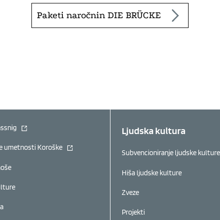
Paketi naročnin DIE BRÜCKE
(se odpre v novem oknu)
assnig
Ljudska kultura
(se odpre v novem oknu)
e umetnosti Koroške
Subvencioniranje ljudske kulture
noše
Hiša ljudske kulture
lture
Zveze
ra
Projekti