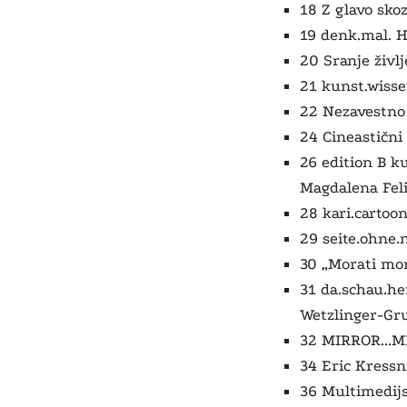
18 Z glavo skoz
19 denk.mal. H
20 Sranje živl
21 kunst.wisse
22 Nezavestno 
24 Cineastični
26 edition B ku
Magdalena Feli
28 kari.cartoo
29 seite.ohne.
30 „Morati mor
31 da.schau.he
Wetzlinger-Gr
32 MIRROR...M
34 Eric Kressn
36 Multimedijs