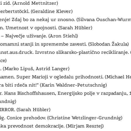
i zid. (Arnold Mettnitzer)
erbertstöckl. (Geraldine Klever)
jenje! Zdaj bo za nekaj ur znosno. (Silvana Ouschan-Wurm
n. Umetnost v opojnosti. (Sarah Hübler)
– Največje uživanje. (Aron Stiehl)
 omamni stanji in spremembe zavesti. (Slobodan Žakula)
nst.aus.druck. Izvrstno slikarsko-plastično recikliranje.
ce)
n. (Marko Lipuš, Astrid Langer)
namen. Super Marioji v ogledalu prihodnosti. (Michael H
a biti rdeča nit!” (Karin Waldner-Petutschnig)
r. Hans Bischoffshausen, Energijsko polje v razpadanju, 1
undnig)
IRROR. (Sarah Hübler)
ig. Conice prehodov. (Christine Wetzlinger-Grundnig)
ka prevodnost demokracije. (Mirjam Resztej)