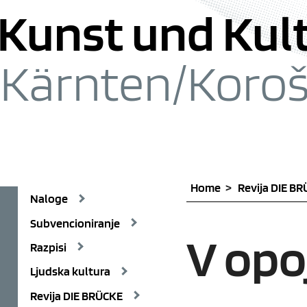
Skoči na vsebino [1]
Skoči na glavni meni [2]
Pojdi na iska
Kunst und Kul
Kärnten/
Koro
Home
Revija DIE B
Naloge
Subvencioniranje
V opo
Razpisi
Ljudska kultura
Revija DIE BRÜCKE